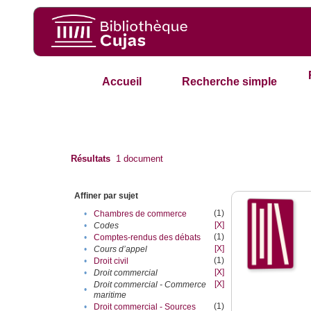
Accueil
Recherche simple
Résultats
1
document
Affiner par sujet
(1)
•
Chambres de commerce
[X]
•
Codes
(1)
•
Comptes-rendus des débats
[X]
•
Cours d’appel
(1)
•
Droit civil
[X]
•
Droit commercial
[X]
Droit commercial - Commerce
•
maritime
(1)
•
Droit commercial - Sources