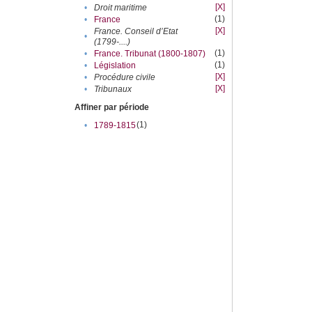
[X]
•
Droit maritime
(1)
•
France
[X]
France. Conseil d’Etat
•
(1799-....)
(1)
•
France. Tribunat (1800-1807)
(1)
•
Législation
[X]
•
Procédure civile
[X]
•
Tribunaux
Affiner par période
(1)
•
1789-1815