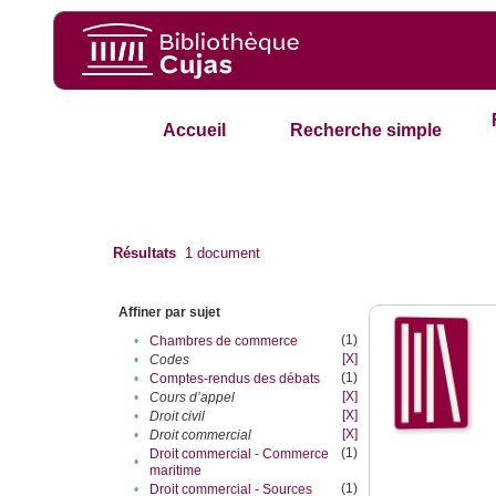
Accueil
Recherche simple
Résultats
1
document
Affiner par sujet
(1)
•
Chambres de commerce
[X]
•
Codes
(1)
•
Comptes-rendus des débats
[X]
•
Cours d’appel
[X]
•
Droit civil
[X]
•
Droit commercial
(1)
Droit commercial - Commerce
•
maritime
(1)
•
Droit commercial - Sources