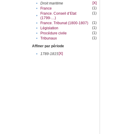
[X]
•
Droit maritime
(1)
•
France
(1)
France. Conseil d’Etat
•
(1799-....)
(1)
•
France. Tribunat (1800-1807)
(1)
•
Législation
(1)
•
Procédure civile
(1)
•
Tribunaux
Affiner par période
[X]
•
1789-1815