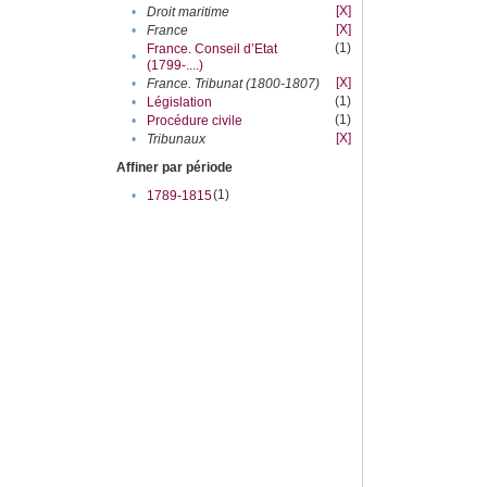
[X]
•
Droit maritime
[X]
•
France
(1)
France. Conseil d’Etat
•
(1799-....)
[X]
•
France. Tribunat (1800-1807)
(1)
•
Législation
(1)
•
Procédure civile
[X]
•
Tribunaux
Affiner par période
(1)
•
1789-1815