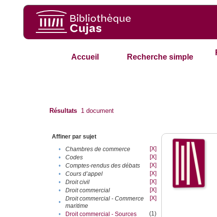
Accueil
Recherche simple
Résultats
1
document
Affiner par sujet
[X]
•
Chambres de commerce
[X]
•
Codes
[X]
•
Comptes-rendus des débats
[X]
•
Cours d’appel
[X]
•
Droit civil
[X]
•
Droit commercial
[X]
Droit commercial - Commerce
•
maritime
(1)
•
Droit commercial - Sources