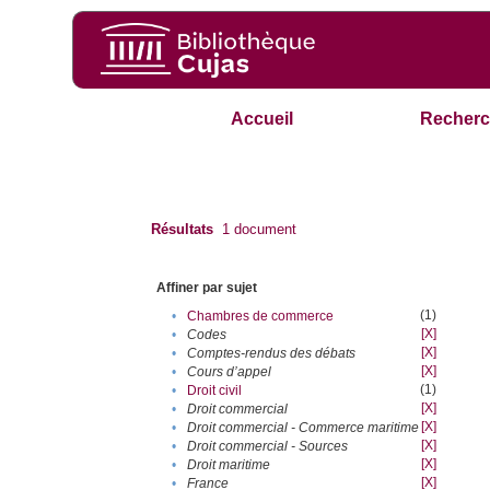
Accueil
Recherc
Résultats
1
document
Affiner par sujet
(1)
•
Chambres de commerce
[X]
•
Codes
[X]
•
Comptes-rendus des débats
[X]
•
Cours d’appel
(1)
•
Droit civil
[X]
•
Droit commercial
[X]
•
Droit commercial - Commerce maritime
[X]
•
Droit commercial - Sources
[X]
•
Droit maritime
[X]
•
France