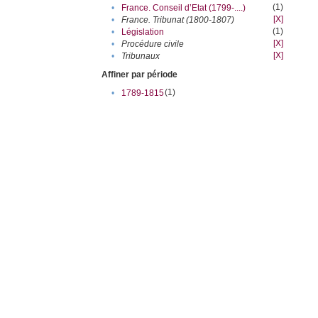
(1)
•
France. Conseil d’Etat (1799-....)
[X]
•
France. Tribunat (1800-1807)
(1)
•
Législation
[X]
•
Procédure civile
[X]
•
Tribunaux
Affiner par période
(1)
•
1789-1815