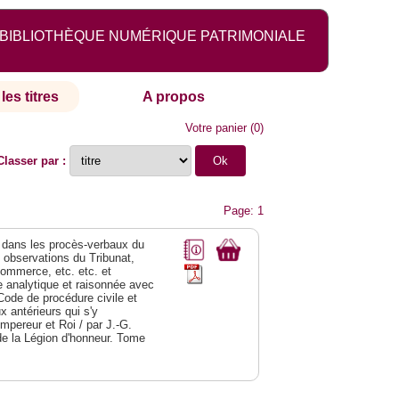
BIBLIOTHÈQUE NUMÉRIQUE PATRIMONIALE
les titres
A propos
Votre panier
(
0
)
Classer par :
Page: 1
dans les procès-verbaux du
s observations du Tribunat,
commerce, etc. etc. et
analytique et raisonnée avec
Code de procédure civile et
 antérieurs qui s'y
Empereur et Roi / par J.-G.
de la Légion d'honneur. Tome