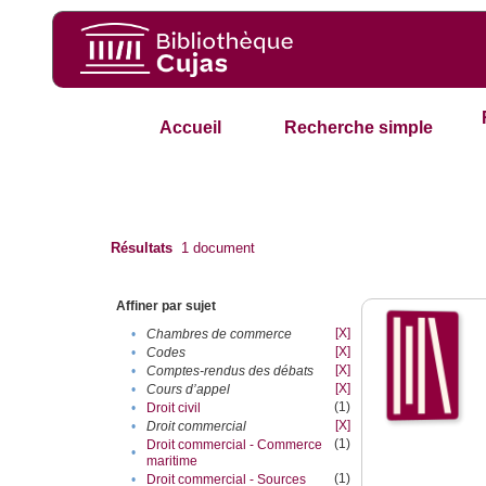
Accueil
Recherche simple
Résultats
1
document
Affiner par sujet
[X]
•
Chambres de commerce
[X]
•
Codes
[X]
•
Comptes-rendus des débats
[X]
•
Cours d’appel
(1)
•
Droit civil
[X]
•
Droit commercial
(1)
Droit commercial - Commerce
•
maritime
(1)
•
Droit commercial - Sources