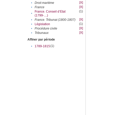
[X]
•
Droit maritime
[X]
•
France
(1)
France. Conseil d’Etat
•
(1799-....)
[X]
•
France. Tribunat (1800-1807)
(1)
•
Législation
[X]
•
Procédure civile
[X]
•
Tribunaux
Affiner par période
(1)
•
1789-1815