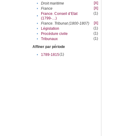
[X]
•
Droit maritime
[X]
•
France
(1)
France. Conseil d’Etat
•
(1799-....)
[X]
•
France. Tribunat (1800-1807)
(1)
•
Législation
(1)
•
Procédure civile
(1)
•
Tribunaux
Affiner par période
(1)
•
1789-1815