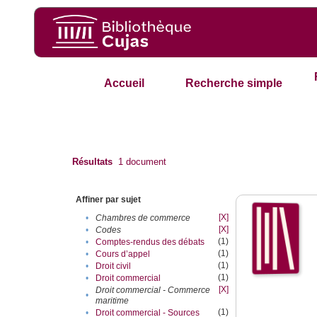
Accueil
Recherche simple
Résultats
1
document
Affiner par sujet
[X]
•
Chambres de commerce
[X]
•
Codes
(1)
•
Comptes-rendus des débats
(1)
•
Cours d’appel
(1)
•
Droit civil
(1)
•
Droit commercial
[X]
Droit commercial - Commerce
•
maritime
(1)
•
Droit commercial - Sources