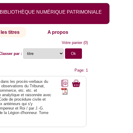
BIBLIOTHÈQUE NUMÉRIQUE PATRIMONIALE
les titres
A propos
Votre panier
(
0
)
Classer par :
Page: 1
dans les procès-verbaux du
s observations du Tribunat,
commerce, etc. etc. et
analytique et raisonnée avec
Code de procédure civile et
 antérieurs qui s'y
Empereur et Roi / par J.-G.
de la Légion d'honneur. Tome