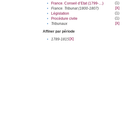
(1)
•
France. Conseil d’Etat (1799-....)
[X]
•
France. Tribunat (1800-1807)
(1)
•
Législation
(1)
•
Procédure civile
[X]
•
Tribunaux
Affiner par période
[X]
•
1789-1815