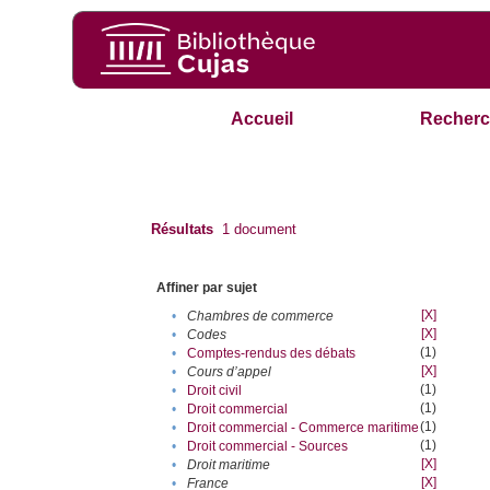
Accueil
Recherc
Résultats
1
document
Affiner par sujet
[X]
•
Chambres de commerce
[X]
•
Codes
(1)
•
Comptes-rendus des débats
[X]
•
Cours d’appel
(1)
•
Droit civil
(1)
•
Droit commercial
(1)
•
Droit commercial - Commerce maritime
(1)
•
Droit commercial - Sources
[X]
•
Droit maritime
[X]
•
France