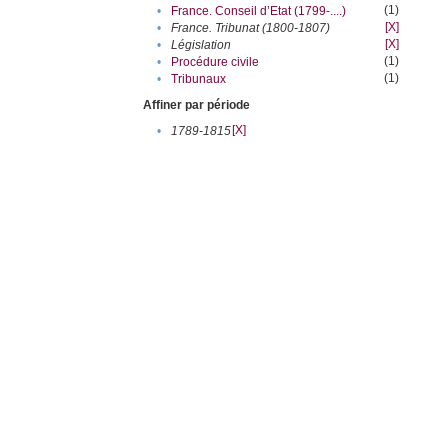
(1)
•
France. Conseil d’Etat (1799-....)
[X]
•
France. Tribunat (1800-1807)
[X]
•
Législation
(1)
•
Procédure civile
(1)
•
Tribunaux
Affiner par période
[X]
•
1789-1815