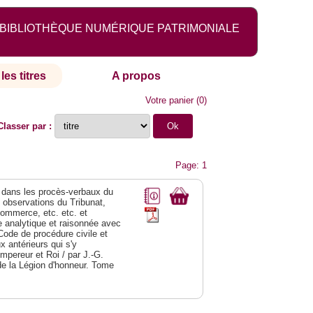
BIBLIOTHÈQUE NUMÉRIQUE PATRIMONIALE
les titres
A propos
Votre panier
(
0
)
Classer par :
Page: 1
dans les procès-verbaux du
s observations du Tribunat,
commerce, etc. etc. et
analytique et raisonnée avec
Code de procédure civile et
 antérieurs qui s'y
Empereur et Roi / par J.-G.
de la Légion d'honneur. Tome