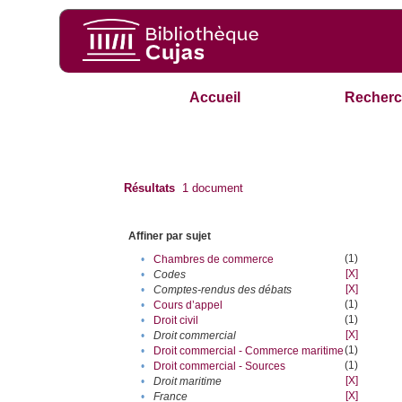
Accueil
Recherc
Résultats
1
document
Affiner par sujet
(1)
•
Chambres de commerce
[X]
•
Codes
[X]
•
Comptes-rendus des débats
(1)
•
Cours d’appel
(1)
•
Droit civil
[X]
•
Droit commercial
(1)
•
Droit commercial - Commerce maritime
(1)
•
Droit commercial - Sources
[X]
•
Droit maritime
[X]
•
France