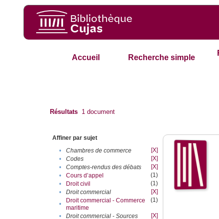
Accueil
Recherche simple
Résultats
1
document
Affiner par sujet
[X]
•
Chambres de commerce
[X]
•
Codes
[X]
•
Comptes-rendus des débats
(1)
•
Cours d’appel
(1)
•
Droit civil
[X]
•
Droit commercial
(1)
Droit commercial - Commerce
•
maritime
[X]
•
Droit commercial - Sources