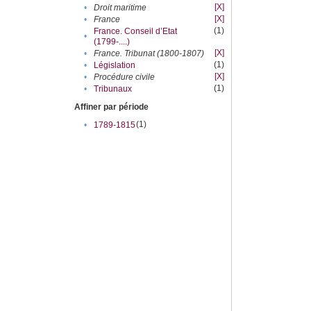
[X]
•
Droit maritime
[X]
•
France
(1)
France. Conseil d’Etat
•
(1799-....)
[X]
•
France. Tribunat (1800-1807)
(1)
•
Législation
[X]
•
Procédure civile
(1)
•
Tribunaux
Affiner par période
(1)
•
1789-1815