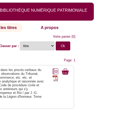
BIBLIOTHÈQUE NUMÉRIQUE PATRIMONIALE
les titres
A propos
Votre panier
(
0
)
Classer par :
Page: 1
dans les procès-verbaux du
s observations du Tribunat,
commerce, etc. etc. et
analytique et raisonnée avec
Code de procédure civile et
 antérieurs qui s'y
Empereur et Roi / par J.-G.
de la Légion d'honneur. Tome