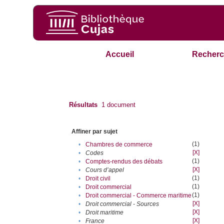
Accueil
Recherc
Résultats
1
document
Affiner par sujet
(1)
•
Chambres de commerce
[X]
•
Codes
(1)
•
Comptes-rendus des débats
[X]
•
Cours d’appel
(1)
•
Droit civil
(1)
•
Droit commercial
(1)
•
Droit commercial - Commerce maritime
[X]
•
Droit commercial - Sources
[X]
•
Droit maritime
[X]
•
France