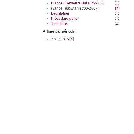
(1)
•
France. Conseil d’Etat (1799-....)
[X]
•
France. Tribunat (1800-1807)
(1)
•
Législation
(1)
•
Procédure civile
(1)
•
Tribunaux
Affiner par période
[X]
•
1789-1815