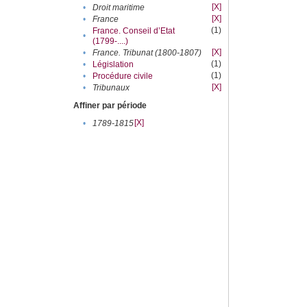
[X]
•
Droit maritime
[X]
•
France
(1)
France. Conseil d’Etat
•
(1799-....)
[X]
•
France. Tribunat (1800-1807)
(1)
•
Législation
(1)
•
Procédure civile
[X]
•
Tribunaux
Affiner par période
[X]
•
1789-1815