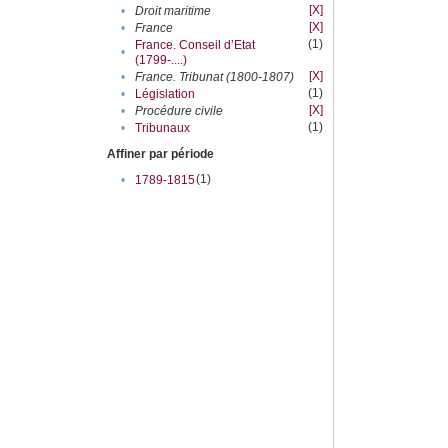
[X]
•
Droit maritime
[X]
•
France
(1)
France. Conseil d’Etat
•
(1799-....)
[X]
•
France. Tribunat (1800-1807)
(1)
•
Législation
[X]
•
Procédure civile
(1)
•
Tribunaux
Affiner par période
(1)
•
1789-1815