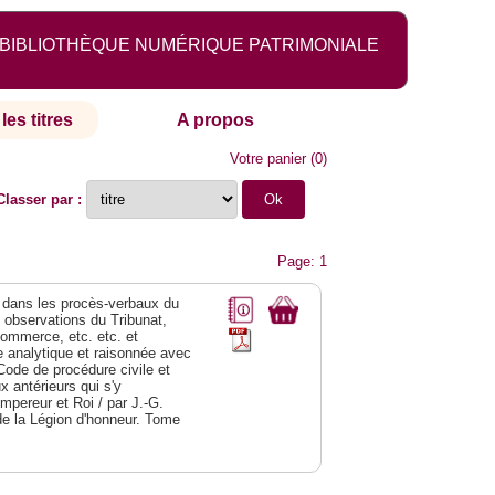
BIBLIOTHÈQUE NUMÉRIQUE PATRIMONIALE
les titres
A propos
Votre panier
(
0
)
Classer par :
Page: 1
dans les procès-verbaux du
s observations du Tribunat,
commerce, etc. etc. et
analytique et raisonnée avec
Code de procédure civile et
 antérieurs qui s'y
Empereur et Roi / par J.-G.
de la Légion d'honneur. Tome