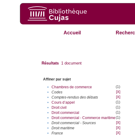
Accueil
Recherc
Résultats
1
document
Affiner par sujet
(1)
•
Chambres de commerce
[X]
•
Codes
[X]
•
Comptes-rendus des débats
(1)
•
Cours d’appel
(1)
•
Droit civil
(1)
•
Droit commercial
(1)
•
Droit commercial - Commerce maritime
[X]
•
Droit commercial - Sources
[X]
•
Droit maritime
[X]
•
France