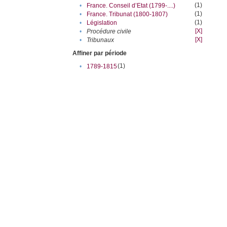
(1)
•
France. Conseil d’Etat (1799-....)
(1)
•
France. Tribunat (1800-1807)
(1)
•
Législation
[X]
•
Procédure civile
[X]
•
Tribunaux
Affiner par période
(1)
•
1789-1815