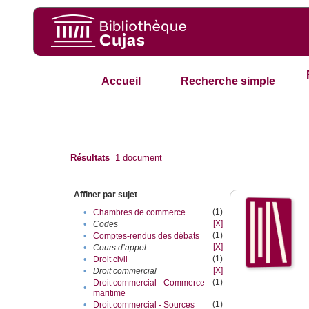
Accueil
Recherche simple
Résultats
1
document
Affiner par sujet
(1)
•
Chambres de commerce
[X]
•
Codes
(1)
•
Comptes-rendus des débats
[X]
•
Cours d’appel
(1)
•
Droit civil
[X]
•
Droit commercial
(1)
Droit commercial - Commerce
•
maritime
(1)
•
Droit commercial - Sources