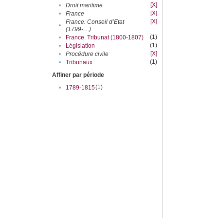
[X]
•
Droit maritime
[X]
•
France
[X]
France. Conseil d’Etat
•
(1799-....)
(1)
•
France. Tribunat (1800-1807)
(1)
•
Législation
[X]
•
Procédure civile
(1)
•
Tribunaux
Affiner par période
(1)
•
1789-1815