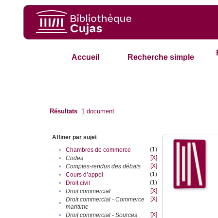
Accueil
Recherche simple
Résultats
1
document
Affiner par sujet
(1)
•
Chambres de commerce
[X]
•
Codes
[X]
•
Comptes-rendus des débats
(1)
•
Cours d’appel
(1)
•
Droit civil
[X]
•
Droit commercial
[X]
Droit commercial - Commerce
•
maritime
[X]
•
Droit commercial - Sources