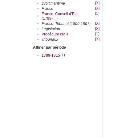
[X]
•
Droit maritime
[X]
•
France
(1)
France. Conseil d’Etat
•
(1799-....)
[X]
•
France. Tribunat (1800-1807)
[X]
•
Législation
(1)
•
Procédure civile
[X]
•
Tribunaux
Affiner par période
(1)
•
1789-1815