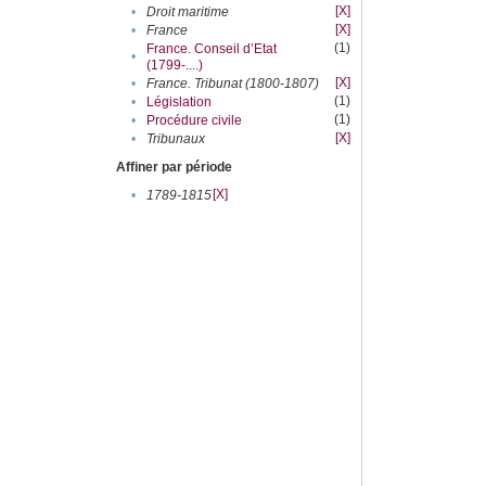
[X]
•
Droit maritime
[X]
•
France
(1)
France. Conseil d’Etat
•
(1799-....)
[X]
•
France. Tribunat (1800-1807)
(1)
•
Législation
(1)
•
Procédure civile
[X]
•
Tribunaux
Affiner par période
[X]
•
1789-1815