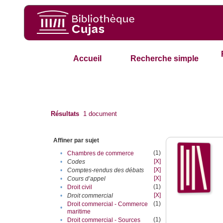
Accueil
Recherche simple
Résultats
1
document
Affiner par sujet
(1)
•
Chambres de commerce
[X]
•
Codes
[X]
•
Comptes-rendus des débats
[X]
•
Cours d’appel
(1)
•
Droit civil
[X]
•
Droit commercial
(1)
Droit commercial - Commerce
•
maritime
(1)
•
Droit commercial - Sources