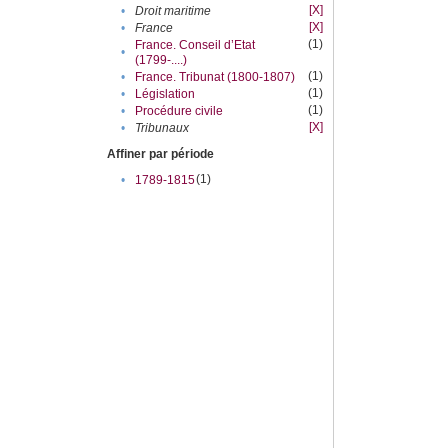
[X]
•
Droit maritime
[X]
•
France
(1)
France. Conseil d’Etat
•
(1799-....)
(1)
•
France. Tribunat (1800-1807)
(1)
•
Législation
(1)
•
Procédure civile
[X]
•
Tribunaux
Affiner par période
(1)
•
1789-1815