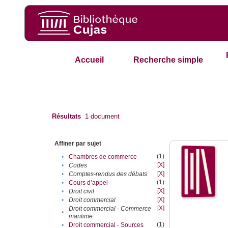
Accueil
Recherche simple
Résultats
1
document
Affiner par sujet
(1)
•
Chambres de commerce
[X]
•
Codes
[X]
•
Comptes-rendus des débats
(1)
•
Cours d’appel
[X]
•
Droit civil
[X]
•
Droit commercial
[X]
Droit commercial - Commerce
•
maritime
(1)
•
Droit commercial - Sources