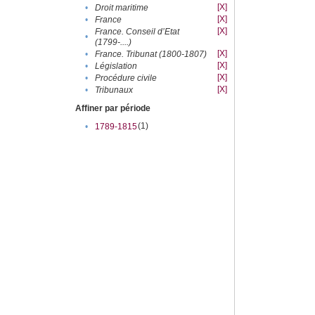
[X]
•
Droit maritime
[X]
•
France
[X]
France. Conseil d’Etat
•
(1799-....)
[X]
•
France. Tribunat (1800-1807)
[X]
•
Législation
[X]
•
Procédure civile
[X]
•
Tribunaux
Affiner par période
(1)
•
1789-1815