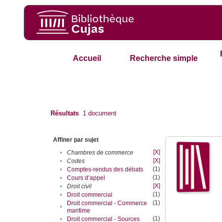
Accueil
Recherche simple
Résultats
1
document
Affiner par sujet
[X]
•
Chambres de commerce
[X]
•
Codes
(1)
•
Comptes-rendus des débats
(1)
•
Cours d’appel
[X]
•
Droit civil
(1)
•
Droit commercial
(1)
Droit commercial - Commerce
•
maritime
(1)
•
Droit commercial - Sources