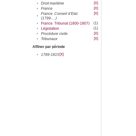
[X]
•
Droit maritime
[X]
•
France
[X]
France. Conseil d’Etat
•
(1799-....)
(1)
•
France. Tribunat (1800-1807)
(1)
•
Législation
[X]
•
Procédure civile
[X]
•
Tribunaux
Affiner par période
[X]
•
1789-1815