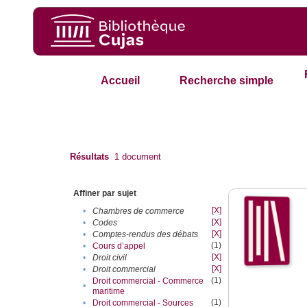
Accueil
Recherche simple
Résultats
1
document
Affiner par sujet
[X]
•
Chambres de commerce
[X]
•
Codes
[X]
•
Comptes-rendus des débats
(1)
•
Cours d’appel
[X]
•
Droit civil
[X]
•
Droit commercial
(1)
Droit commercial - Commerce
•
maritime
(1)
•
Droit commercial - Sources