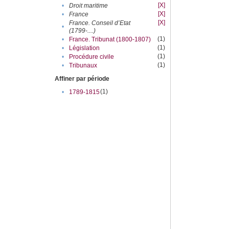
[X]
•
Droit maritime
[X]
•
France
[X]
France. Conseil d’Etat
•
(1799-....)
(1)
•
France. Tribunat (1800-1807)
(1)
•
Législation
(1)
•
Procédure civile
(1)
•
Tribunaux
Affiner par période
(1)
•
1789-1815