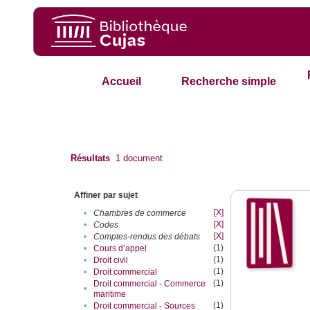
Accueil
Recherche simple
Résultats
1
document
Affiner par sujet
[X]
•
Chambres de commerce
[X]
•
Codes
[X]
•
Comptes-rendus des débats
(1)
•
Cours d’appel
(1)
•
Droit civil
(1)
•
Droit commercial
(1)
Droit commercial - Commerce
•
maritime
(1)
•
Droit commercial - Sources