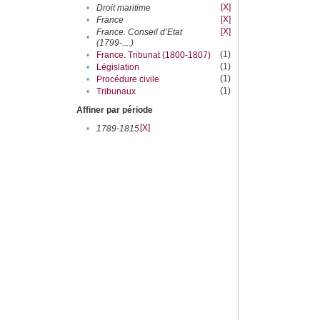
[X]
•
Droit maritime
[X]
•
France
[X]
France. Conseil d’Etat
•
(1799-....)
(1)
•
France. Tribunat (1800-1807)
(1)
•
Législation
(1)
•
Procédure civile
(1)
•
Tribunaux
Affiner par période
[X]
•
1789-1815