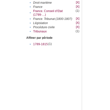
[X]
•
Droit maritime
[X]
•
France
(1)
France. Conseil d’Etat
•
(1799-....)
[X]
•
France. Tribunat (1800-1807)
[X]
•
Législation
[X]
•
Procédure civile
(1)
•
Tribunaux
Affiner par période
(1)
•
1789-1815