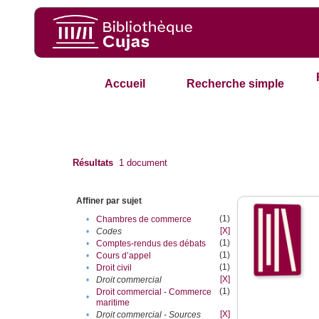
Accueil
Recherche simple
Résultats
1
document
Affiner par sujet
(1)
•
Chambres de commerce
[X]
•
Codes
(1)
•
Comptes-rendus des débats
(1)
•
Cours d’appel
(1)
•
Droit civil
[X]
•
Droit commercial
(1)
Droit commercial - Commerce
•
maritime
[X]
•
Droit commercial - Sources