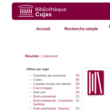
Accueil
Recherche simple
Résultats
1
document
Affiner par sujet
[X]
•
Chambres de commerce
[X]
•
Codes
[X]
•
Comptes-rendus des débats
(1)
•
Cours d’appel
[X]
•
Droit civil
(1)
•
Droit commercial
(1)
Droit commercial - Commerce
•
maritime
(1)
•
Droit commercial - Sources