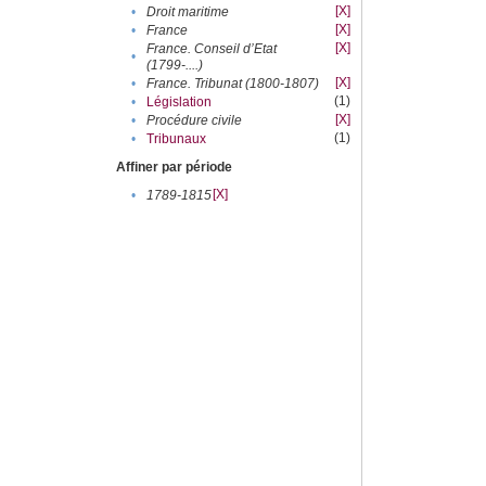
[X]
•
Droit maritime
[X]
•
France
[X]
France. Conseil d’Etat
•
(1799-....)
[X]
•
France. Tribunat (1800-1807)
(1)
•
Législation
[X]
•
Procédure civile
(1)
•
Tribunaux
Affiner par période
[X]
•
1789-1815