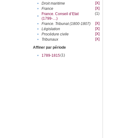
[X]
•
Droit maritime
[X]
•
France
(1)
France. Conseil d’Etat
•
(1799-....)
[X]
•
France. Tribunat (1800-1807)
[X]
•
Législation
[X]
•
Procédure civile
[X]
•
Tribunaux
Affiner par période
(1)
•
1789-1815