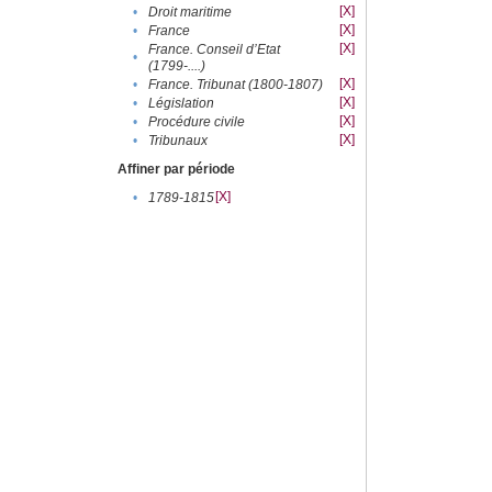
[X]
•
Droit maritime
[X]
•
France
[X]
France. Conseil d’Etat
•
(1799-....)
[X]
•
France. Tribunat (1800-1807)
[X]
•
Législation
[X]
•
Procédure civile
[X]
•
Tribunaux
Affiner par période
[X]
•
1789-1815