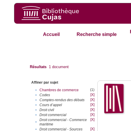
Accueil
Recherche simple
Résultats
1
document
Affiner par sujet
(1)
•
Chambres de commerce
[X]
•
Codes
[X]
•
Comptes-rendus des débats
[X]
•
Cours d’appel
[X]
•
Droit civil
[X]
•
Droit commercial
[X]
Droit commercial - Commerce
•
maritime
[X]
•
Droit commercial - Sources