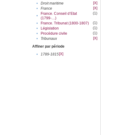
[X]
•
Droit maritime
[X]
•
France
(1)
France. Conseil d’Etat
•
(1799-....)
(1)
•
France. Tribunat (1800-1807)
(1)
•
Législation
(1)
•
Procédure civile
[X]
•
Tribunaux
Affiner par période
[X]
•
1789-1815