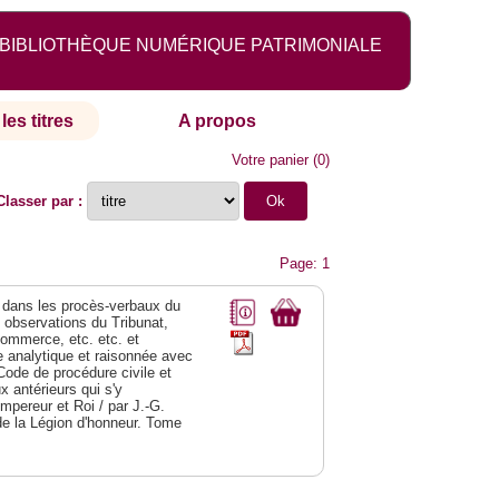
BIBLIOTHÈQUE NUMÉRIQUE PATRIMONIALE
les titres
A propos
Votre panier
(
0
)
Classer par :
Page: 1
dans les procès-verbaux du
s observations du Tribunat,
commerce, etc. etc. et
analytique et raisonnée avec
Code de procédure civile et
 antérieurs qui s'y
Empereur et Roi / par J.-G.
de la Légion d'honneur. Tome