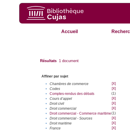
Accueil
Recherc
Résultats
1
document
Affiner par sujet
[X]
•
Chambres de commerce
[X]
•
Codes
(1)
•
Comptes-rendus des débats
[X]
•
Cours d’appel
[X]
•
Droit civil
[X]
•
Droit commercial
(1)
•
Droit commercial - Commerce maritime
[X]
•
Droit commercial - Sources
[X]
•
Droit maritime
[X]
•
France