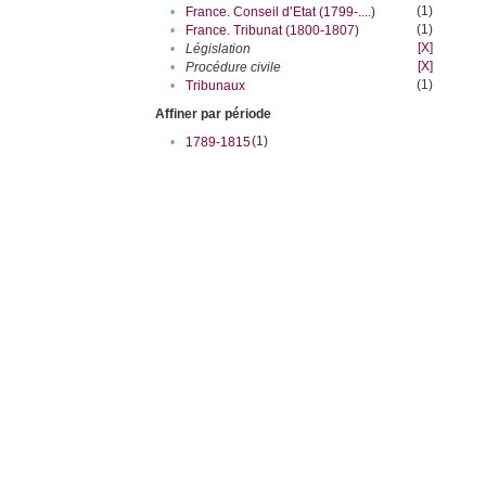
(1)
•
France. Conseil d’Etat (1799-....)
(1)
•
France. Tribunat (1800-1807)
[X]
•
Législation
[X]
•
Procédure civile
(1)
•
Tribunaux
Affiner par période
(1)
•
1789-1815