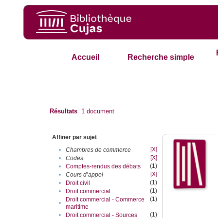
Accueil
Recherche simple
Résultats
1
document
Affiner par sujet
[X]
•
Chambres de commerce
[X]
•
Codes
(1)
•
Comptes-rendus des débats
[X]
•
Cours d’appel
(1)
•
Droit civil
(1)
•
Droit commercial
(1)
Droit commercial - Commerce
•
maritime
(1)
•
Droit commercial - Sources