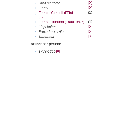
[X]
•
Droit maritime
[X]
•
France
(1)
France. Conseil d’Etat
•
(1799-....)
(1)
•
France. Tribunat (1800-1807)
[X]
•
Législation
[X]
•
Procédure civile
[X]
•
Tribunaux
Affiner par période
[X]
•
1789-1815