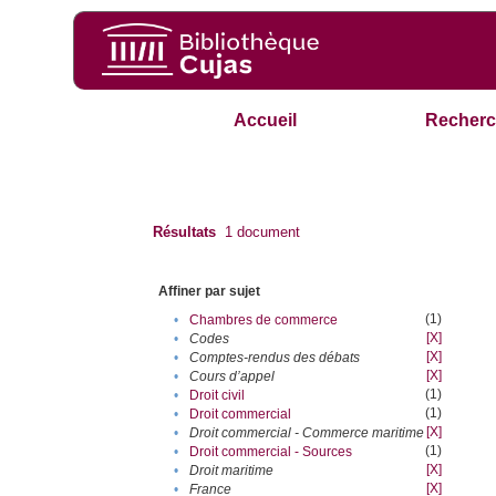
Accueil
Recherc
Résultats
1
document
Affiner par sujet
(1)
•
Chambres de commerce
[X]
•
Codes
[X]
•
Comptes-rendus des débats
[X]
•
Cours d’appel
(1)
•
Droit civil
(1)
•
Droit commercial
[X]
•
Droit commercial - Commerce maritime
(1)
•
Droit commercial - Sources
[X]
•
Droit maritime
[X]
•
France