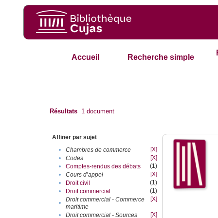
Accueil
Recherche simple
Résultats
1
document
Affiner par sujet
[X]
•
Chambres de commerce
[X]
•
Codes
(1)
•
Comptes-rendus des débats
[X]
•
Cours d’appel
(1)
•
Droit civil
(1)
•
Droit commercial
[X]
Droit commercial - Commerce
•
maritime
[X]
•
Droit commercial - Sources