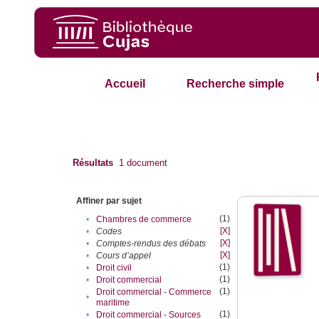
Accueil
Recherche simple
Résultats
1
document
Affiner par sujet
(1)
•
Chambres de commerce
[X]
•
Codes
[X]
•
Comptes-rendus des débats
[X]
•
Cours d’appel
(1)
•
Droit civil
(1)
•
Droit commercial
(1)
Droit commercial - Commerce
•
maritime
(1)
•
Droit commercial - Sources