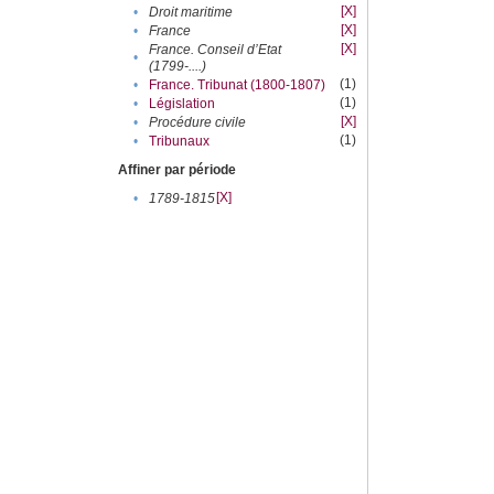
[X]
•
Droit maritime
[X]
•
France
[X]
France. Conseil d’Etat
•
(1799-....)
(1)
•
France. Tribunat (1800-1807)
(1)
•
Législation
[X]
•
Procédure civile
(1)
•
Tribunaux
Affiner par période
[X]
•
1789-1815