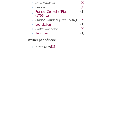
[X]
•
Droit maritime
[X]
•
France
(1)
France. Conseil d’Etat
•
(1799-....)
[X]
•
France. Tribunat (1800-1807)
(1)
•
Législation
[X]
•
Procédure civile
(1)
•
Tribunaux
Affiner par période
[X]
•
1789-1815