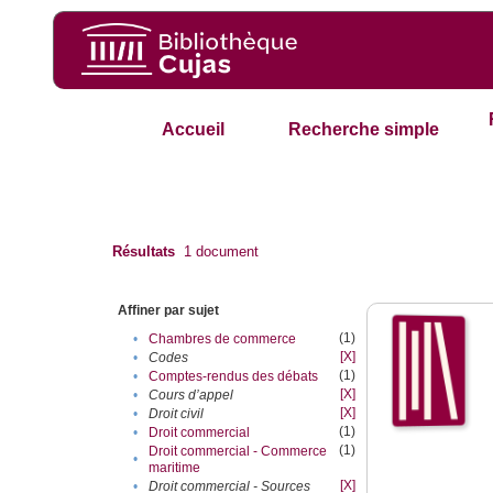
Accueil
Recherche simple
Résultats
1
document
Affiner par sujet
(1)
•
Chambres de commerce
[X]
•
Codes
(1)
•
Comptes-rendus des débats
[X]
•
Cours d’appel
[X]
•
Droit civil
(1)
•
Droit commercial
(1)
Droit commercial - Commerce
•
maritime
[X]
•
Droit commercial - Sources