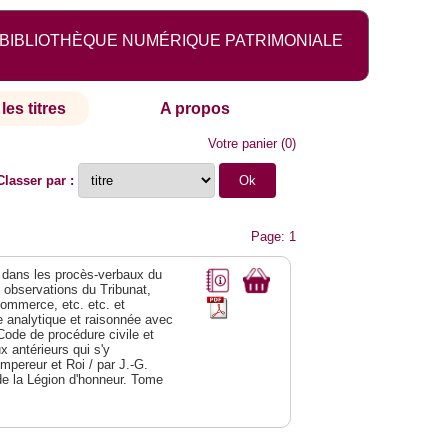
BIBLIOTHÈQUE NUMÉRIQUE PATRIMONIALE
les titres
A propos
Votre panier
(
0
)
Classer par :
Page: 1
dans les procès-verbaux du
s observations du Tribunat,
commerce, etc. etc. et
analytique et raisonnée avec
Code de procédure civile et
 antérieurs qui s'y
Empereur et Roi / par J.-G.
de la Légion d'honneur. Tome