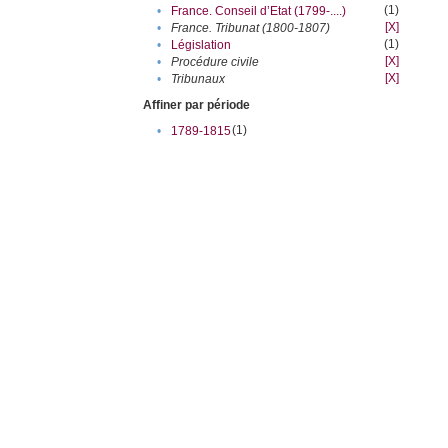
(1)
•
France. Conseil d’Etat (1799-....)
[X]
•
France. Tribunat (1800-1807)
(1)
•
Législation
[X]
•
Procédure civile
[X]
•
Tribunaux
Affiner par période
(1)
•
1789-1815