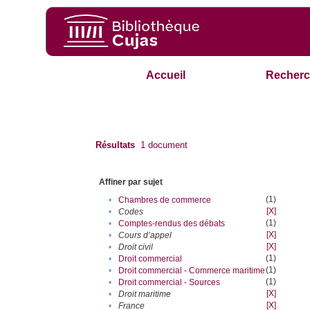
Accueil
Recherc
Résultats
1
document
Affiner par sujet
(1)
•
Chambres de commerce
[X]
•
Codes
(1)
•
Comptes-rendus des débats
[X]
•
Cours d’appel
[X]
•
Droit civil
(1)
•
Droit commercial
(1)
•
Droit commercial - Commerce maritime
(1)
•
Droit commercial - Sources
[X]
•
Droit maritime
[X]
•
France