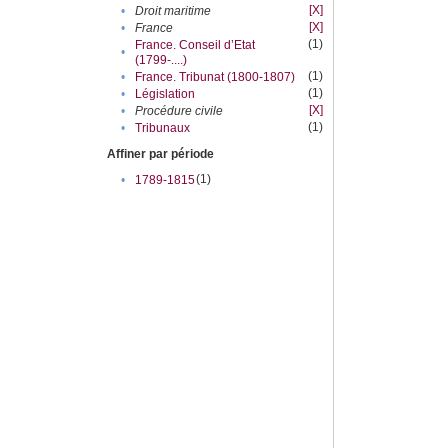
[X]
•
Droit maritime
[X]
•
France
(1)
France. Conseil d’Etat
•
(1799-....)
(1)
•
France. Tribunat (1800-1807)
(1)
•
Législation
[X]
•
Procédure civile
(1)
•
Tribunaux
Affiner par période
(1)
•
1789-1815