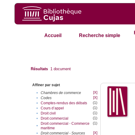
Accueil
Recherche simple
Résultats
1
document
Affiner par sujet
[X]
•
Chambres de commerce
[X]
•
Codes
(1)
•
Comptes-rendus des débats
(1)
•
Cours d’appel
(1)
•
Droit civil
(1)
•
Droit commercial
(1)
Droit commercial - Commerce
•
maritime
[X]
•
Droit commercial - Sources