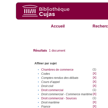
Accueil
Recherc
Résultats
1
document
Affiner par sujet
(1)
•
Chambres de commerce
[X]
•
Codes
[X]
•
Comptes-rendus des débats
[X]
•
Cours d’appel
[X]
•
Droit civil
(1)
•
Droit commercial
[X]
•
Droit commercial - Commerce maritime
(1)
•
Droit commercial - Sources
[X]
•
Droit maritime
[X]
•
France