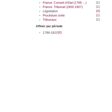
(1)
•
France. Conseil d’Etat (1799-....)
(1)
•
France. Tribunat (1800-1807)
[X]
•
Législation
(1)
•
Procédure civile
(1)
•
Tribunaux
Affiner par période
[X]
•
1789-1815