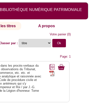
BIBLIOTHÈQUE NUMÉRIQUE PATRIMONIALE
les titres
A propos
Votre panier
(
0
)
Classer par :
Page: 1
dans les procès-verbaux du
s observations du Tribunat,
commerce, etc. etc. et
analytique et raisonnée avec
Code de procédure civile et
 antérieurs qui s'y
Empereur et Roi / par J.-G.
de la Légion d'honneur. Tome