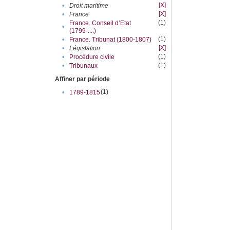
[X]
•
Droit maritime
[X]
•
France
(1)
France. Conseil d’Etat
•
(1799-....)
(1)
•
France. Tribunat (1800-1807)
[X]
•
Législation
(1)
•
Procédure civile
(1)
•
Tribunaux
Affiner par période
(1)
•
1789-1815