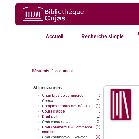
Accueil
Recherche simple
Résultats
1
document
Affiner par sujet
(1)
•
Chambres de commerce
[X]
•
Codes
(1)
•
Comptes-rendus des débats
(1)
•
Cours d’appel
(1)
•
Droit civil
[X]
•
Droit commercial
(1)
Droit commercial - Commerce
•
maritime
[X]
•
Droit commercial - Sources