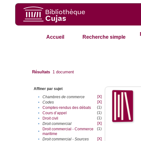
Accueil
Recherche simple
Résultats
1
document
Affiner par sujet
[X]
•
Chambres de commerce
[X]
•
Codes
(1)
•
Comptes-rendus des débats
(1)
•
Cours d’appel
(1)
•
Droit civil
[X]
•
Droit commercial
(1)
Droit commercial - Commerce
•
maritime
[X]
•
Droit commercial - Sources