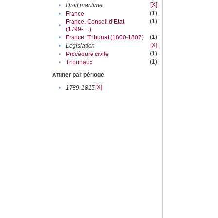
[X]
•
Droit maritime
(1)
•
France
(1)
France. Conseil d’Etat
•
(1799-....)
(1)
•
France. Tribunat (1800-1807)
[X]
•
Législation
(1)
•
Procédure civile
(1)
•
Tribunaux
Affiner par période
[X]
•
1789-1815