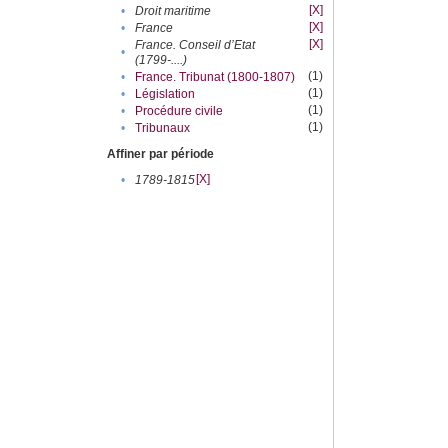
[X]
•
Droit maritime
[X]
•
France
[X]
France. Conseil d’Etat
•
(1799-....)
(1)
•
France. Tribunat (1800-1807)
(1)
•
Législation
(1)
•
Procédure civile
(1)
•
Tribunaux
Affiner par période
[X]
•
1789-1815