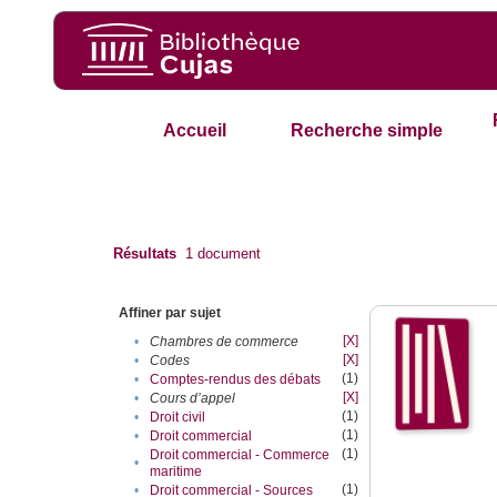
Accueil
Recherche simple
Résultats
1
document
Affiner par sujet
[X]
•
Chambres de commerce
[X]
•
Codes
(1)
•
Comptes-rendus des débats
[X]
•
Cours d’appel
(1)
•
Droit civil
(1)
•
Droit commercial
(1)
Droit commercial - Commerce
•
maritime
(1)
•
Droit commercial - Sources