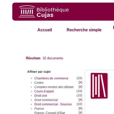
Accueil
Recherche simple
Résultats
10
documents
Affiner par sujet
(10)
•
Chambres de commerce
[X]
•
Codes
[X]
•
Comptes-rendus des débats
(10)
•
Cours d’appel
(10)
•
Droit civil
[X]
•
Droit commercial
(10)
•
Droit commercial - Sources
[X]
•
France
[X]
France. Conseil d’Etat