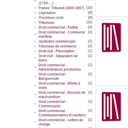
•
(1799-....)
(10)
•
France. Tribunat (1800-1807)
[X]
•
Législation
[X]
•
Procédure civile
(10)
•
Tribunaux
(3)
•
Droit commercial - Faillite
(2)
Droit commercial - Commerce
•
maritime
(2)
•
Juridiction commerciale
(2)
•
Tribunaux de commerce
(1)
•
Droit civil - Prescription
(1)
Droit civil - Séparation de
•
biens
(1)
Droit commercial -
•
Administrateurs provisoires
(1)
Droit commercial -
•
Banqueroute
(1)
Droit commercial - Billets à
•
ordre
(1)
Droit commercial - Bourses de
•
marchandises
(1)
Droit commercial -
•
Commerçants
(1)
Droit commercial -
•
Commissionnaires et courtiers
(1)
Droit commercial - Lettres de
•
change