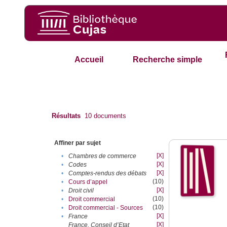
Accueil
Recherche simple
Résultats
10
documents
Affiner par sujet
[X]
•
Chambres de commerce
[X]
•
Codes
[X]
•
Comptes-rendus des débats
(10)
•
Cours d’appel
[X]
•
Droit civil
(10)
•
Droit commercial
(10)
•
Droit commercial - Sources
[X]
•
France
[X]
France. Conseil d’Etat