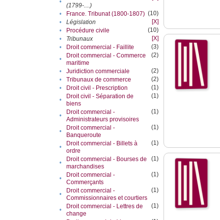
•
(1799-....)
(10)
•
France. Tribunat (1800-1807)
[X]
•
Législation
(10)
•
Procédure civile
[X]
•
Tribunaux
(3)
•
Droit commercial - Faillite
(2)
Droit commercial - Commerce
•
maritime
(2)
•
Juridiction commerciale
(2)
•
Tribunaux de commerce
(1)
•
Droit civil - Prescription
(1)
Droit civil - Séparation de
•
biens
(1)
Droit commercial -
•
Administrateurs provisoires
(1)
Droit commercial -
•
Banqueroute
(1)
Droit commercial - Billets à
•
ordre
(1)
Droit commercial - Bourses de
•
marchandises
(1)
Droit commercial -
•
Commerçants
(1)
Droit commercial -
•
Commissionnaires et courtiers
(1)
Droit commercial - Lettres de
•
change