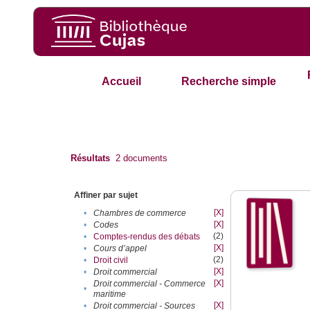
Accueil
Recherche simple
Résultats
2
documents
Affiner par sujet
[X]
•
Chambres de commerce
[X]
•
Codes
(2)
•
Comptes-rendus des débats
[X]
•
Cours d’appel
(2)
•
Droit civil
[X]
•
Droit commercial
[X]
Droit commercial - Commerce
•
maritime
[X]
•
Droit commercial - Sources