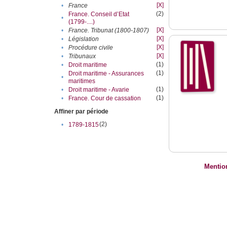
[X]
•
France
(2)
France. Conseil d’Etat
•
(1799-....)
[X]
•
France. Tribunat (1800-1807)
[X]
•
Législation
[X]
•
Procédure civile
[X]
•
Tribunaux
(1)
•
Droit maritime
(1)
Droit maritime - Assurances
•
maritimes
(1)
•
Droit maritime - Avarie
(1)
•
France. Cour de cassation
Affiner par période
(2)
•
1789-1815
Mentio