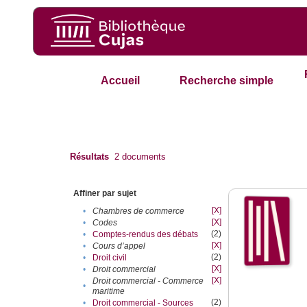
Accueil
Recherche simple
Résultats
2
documents
Affiner par sujet
[X]
•
Chambres de commerce
[X]
•
Codes
(2)
•
Comptes-rendus des débats
[X]
•
Cours d’appel
(2)
•
Droit civil
[X]
•
Droit commercial
[X]
Droit commercial - Commerce
•
maritime
(2)
•
Droit commercial - Sources