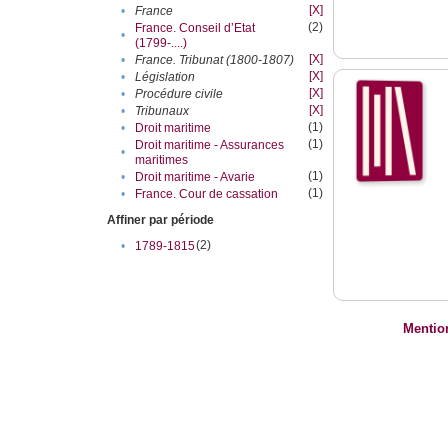
[X]
•
France
(2)
France. Conseil d’Etat
•
(1799-....)
[X]
•
France. Tribunat (1800-1807)
[X]
•
Législation
[X]
•
Procédure civile
[X]
•
Tribunaux
(1)
•
Droit maritime
(1)
Droit maritime - Assurances
•
maritimes
(1)
•
Droit maritime - Avarie
(1)
•
France. Cour de cassation
Affiner par période
(2)
•
1789-1815
Mentio