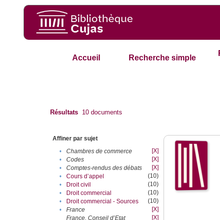
Accueil
Recherche simple
Résultats
10
documents
Affiner par sujet
[X]
•
Chambres de commerce
[X]
•
Codes
[X]
•
Comptes-rendus des débats
(10)
•
Cours d’appel
(10)
•
Droit civil
(10)
•
Droit commercial
(10)
•
Droit commercial - Sources
[X]
•
France
[X]
France. Conseil d’Etat