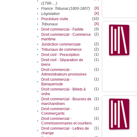
•
(1799-....)
[X]
•
France. Tribunat (1800-1807)
[X]
•
Législation
(10)
•
Procédure civile
[X]
•
Tribunaux
(3)
•
Droit commercial - Faillite
(2)
Droit commercial - Commerce
•
maritime
(2)
•
Juridiction commerciale
(2)
•
Tribunaux de commerce
(1)
•
Droit civil - Prescription
(1)
Droit civil - Séparation de
•
biens
(1)
Droit commercial -
•
Administrateurs provisoires
(1)
Droit commercial -
•
Banqueroute
(1)
Droit commercial - Billets à
•
ordre
(1)
Droit commercial - Bourses de
•
marchandises
(1)
Droit commercial -
•
Commerçants
(1)
Droit commercial -
•
Commissionnaires et courtiers
(1)
Droit commercial - Lettres de
•
change