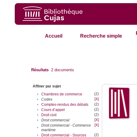
Accueil
Recherche simple
Résultats
2
documents
Affiner par sujet
(2)
•
Chambres de commerce
[X]
•
Codes
(2)
•
Comptes-rendus des débats
(2)
•
Cours d’appel
(2)
•
Droit civil
[X]
•
Droit commercial
[X]
Droit commercial - Commerce
•
maritime
(2)
•
Droit commercial - Sources