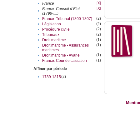
[X]
•
France
[X]
France. Conseil d’Etat
•
(1799-....)
(2)
•
France. Tribunat (1800-1807)
(2)
•
Législation
(2)
•
Procédure civile
(2)
•
Tribunaux
(1)
•
Droit maritime
(1)
Droit maritime - Assurances
•
maritimes
(1)
•
Droit maritime - Avarie
(1)
•
France. Cour de cassation
Affiner par période
(2)
•
1789-1815
Mentio