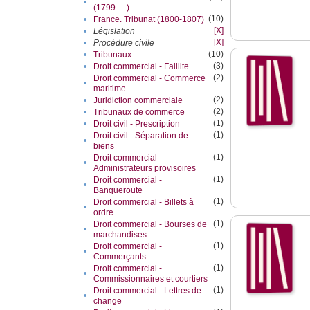
•
(1799-....)
(10)
•
France. Tribunat (1800-1807)
[X]
•
Législation
[X]
•
Procédure civile
(10)
•
Tribunaux
(3)
•
Droit commercial - Faillite
(2)
Droit commercial - Commerce
•
maritime
(2)
•
Juridiction commerciale
(2)
•
Tribunaux de commerce
(1)
•
Droit civil - Prescription
(1)
Droit civil - Séparation de
•
biens
(1)
Droit commercial -
•
Administrateurs provisoires
(1)
Droit commercial -
•
Banqueroute
(1)
Droit commercial - Billets à
•
ordre
(1)
Droit commercial - Bourses de
•
marchandises
(1)
Droit commercial -
•
Commerçants
(1)
Droit commercial -
•
Commissionnaires et courtiers
(1)
Droit commercial - Lettres de
•
change