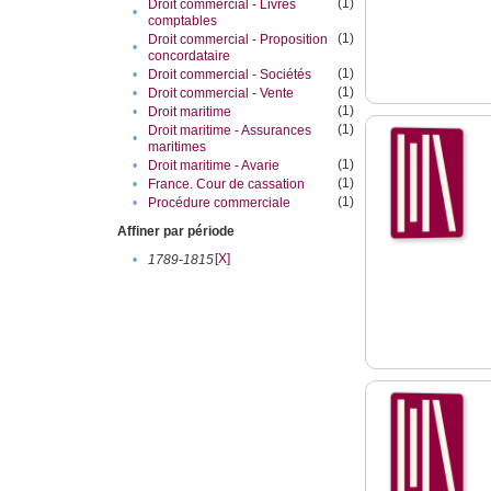
(1)
Droit commercial - Livres
•
comptables
(1)
Droit commercial - Proposition
•
concordataire
(1)
•
Droit commercial - Sociétés
(1)
•
Droit commercial - Vente
(1)
•
Droit maritime
(1)
Droit maritime - Assurances
•
maritimes
(1)
•
Droit maritime - Avarie
(1)
•
France. Cour de cassation
(1)
•
Procédure commerciale
Affiner par période
[X]
•
1789-1815