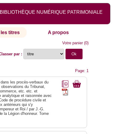
BIBLIOTHÈQUE NUMÉRIQUE PATRIMONIALE
les titres
A propos
Votre panier
(
0
)
Classer par :
Page: 1
dans les procès-verbaux du
s observations du Tribunat,
commerce, etc. etc. et
analytique et raisonnée avec
Code de procédure civile et
 antérieurs qui s'y
Empereur et Roi / par J.-G.
de la Légion d'honneur. Tome