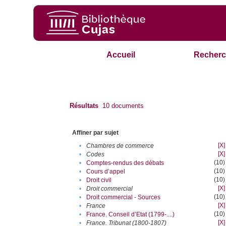
Accueil
Recherc
Résultats
10
documents
Affiner par sujet
[X]
•
Chambres de commerce
[X]
•
Codes
(10)
•
Comptes-rendus des débats
(10)
•
Cours d’appel
(10)
•
Droit civil
[X]
•
Droit commercial
(10)
•
Droit commercial - Sources
[X]
•
France
(10)
•
France. Conseil d’Etat (1799-....)
[X]
•
France. Tribunat (1800-1807)