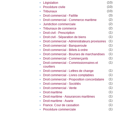
(10)
•
Législation
(10)
•
Procédure civile
(10)
•
Tribunaux
(3)
•
Droit commercial - Faillite
(2)
•
Droit commercial - Commerce maritime
(2)
•
Juridiction commerciale
(2)
•
Tribunaux de commerce
(1)
•
Droit civil - Prescription
(1)
•
Droit civil - Séparation de biens
(1)
•
Droit commercial - Administrateurs provisoires
(1)
•
Droit commercial - Banqueroute
(1)
•
Droit commercial - Billets à ordre
(1)
•
Droit commercial - Bourses de marchandises
(1)
•
Droit commercial - Commerçants
(1)
Droit commercial - Commissionnaires et
•
courtiers
(1)
•
Droit commercial - Lettres de change
(1)
•
Droit commercial - Livres comptables
(1)
•
Droit commercial - Proposition concordataire
(1)
•
Droit commercial - Sociétés
(1)
•
Droit commercial - Vente
(1)
•
Droit maritime
(1)
•
Droit maritime - Assurances maritimes
(1)
•
Droit maritime - Avarie
(1)
•
France. Cour de cassation
(1)
•
Procédure commerciale