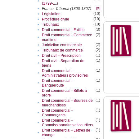
•
(1799-....)
[X]
•
France. Tribunat (1800-1807)
(10)
•
Législation
(10)
•
Procédure civile
(10)
•
Tribunaux
(3)
•
Droit commercial - Faillite
(2)
Droit commercial - Commerce
•
maritime
(2)
•
Juridiction commerciale
(2)
•
Tribunaux de commerce
(1)
•
Droit civil - Prescription
(1)
Droit civil - Séparation de
•
biens
(1)
Droit commercial -
•
Administrateurs provisoires
(1)
Droit commercial -
•
Banqueroute
(1)
Droit commercial - Billets à
•
ordre
(1)
Droit commercial - Bourses de
•
marchandises
(1)
Droit commercial -
•
Commerçants
(1)
Droit commercial -
•
Commissionnaires et courtiers
(1)
Droit commercial - Lettres de
•
change