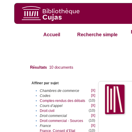
Accueil
Recherche simple
Résultats
10
documents
Affiner par sujet
[X]
•
Chambres de commerce
[X]
•
Codes
(10)
•
Comptes-rendus des débats
[X]
•
Cours d’appel
(10)
•
Droit civil
[X]
•
Droit commercial
(10)
•
Droit commercial - Sources
[X]
•
France
(10)
France. Conseil d’Etat