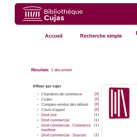
Accueil
Recherche simple
Résultats
1
document
Affiner par sujet
[X]
•
Chambres de commerce
[X]
•
Codes
[X]
•
Comptes-rendus des débats
[X]
•
Cours d’appel
(1)
•
Droit civil
(1)
•
Droit commercial
(1)
Droit commercial - Commerce
•
maritime
(1)
•
Droit commercial - Sources