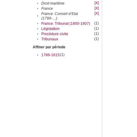
[X]
•
Droit maritime
[X]
•
France
[X]
France. Conseil d’Etat
•
(1799-....)
(1)
•
France. Tribunat (1800-1807)
(1)
•
Législation
(1)
•
Procédure civile
(1)
•
Tribunaux
Affiner par période
(1)
•
1789-1815