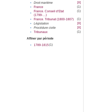
[X]
•
Droit maritime
(1)
•
France
(1)
France. Conseil d’Etat
•
(1799-....)
(1)
•
France. Tribunat (1800-1807)
[X]
•
Législation
[X]
•
Procédure civile
(1)
•
Tribunaux
Affiner par période
(1)
•
1789-1815