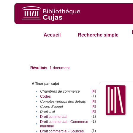
Accueil
Recherche simple
Résultats
1
document
Affiner par sujet
[X]
•
Chambres de commerce
(1)
•
Codes
[X]
•
Comptes-rendus des débats
[X]
•
Cours d’appel
[X]
•
Droit civil
(1)
•
Droit commercial
(1)
Droit commercial - Commerce
•
maritime
(1)
•
Droit commercial - Sources