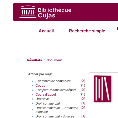
Accueil
Recherche simple
Résultats
1
document
Affiner par sujet
[X]
•
Chambres de commerce
(1)
•
Codes
[X]
•
Comptes-rendus des débats
(1)
•
Cours d’appel
[X]
•
Droit civil
[X]
•
Droit commercial
[X]
Droit commercial - Commerce
•
maritime
[X]
•
Droit commercial - Sources