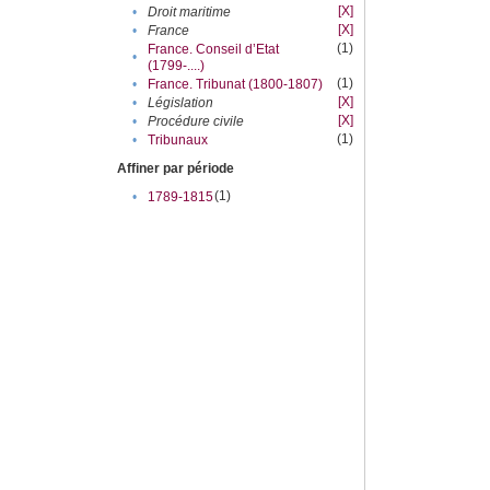
[X]
•
Droit maritime
[X]
•
France
(1)
France. Conseil d’Etat
•
(1799-....)
(1)
•
France. Tribunat (1800-1807)
[X]
•
Législation
[X]
•
Procédure civile
(1)
•
Tribunaux
Affiner par période
(1)
•
1789-1815